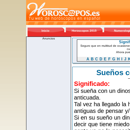
Inicio
Horoscopos 2015
Numerolog
Anuncios
Signi
Seguro que en multitud de ocasiones
cu
Ahora pued
A
B
C
D
E
F
G
H
I
J
Sueños c
Significado:
Si sueña con un dinos
anticuada.
Tal vez ha llegado la
antiguas de pensar y/
Si en su sueño un din
decir que tiene miedo 