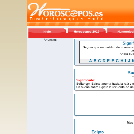
Inicio
Horoscopos 2015
Numerolog
Anuncios
Signi
Seguro que en multitud de ocasiones
cu
Ahora pued
A
B
C
D
E
F
G
H
I
J
Sue
Significado:
Soñar con Egipto apunta hacia la raíz y e
Un sueño sobre Egipto le recuerda de un
Mas 
Egipto